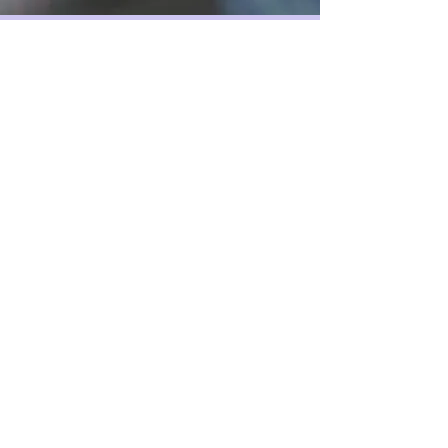
燊火青年網絡
訂閱表單
提交
E-Mail :
info@ufire.org
WhatsApp :
+852 6077 9082
香港九龍 觀塘 敬業街 49號