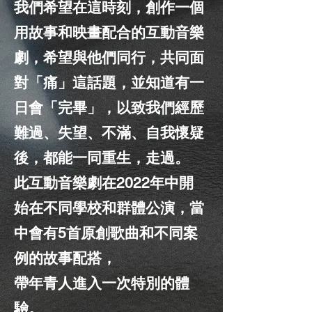
我們希望在這時刻，創作一個
用故事和映畫配合的互動音樂
劇，希望與他們同行，共同面
對「痛」這話題，並知道有一
日會「完畢」，以致我們經歷
難過、失望、不滿、自我懷疑
後，都能一同重生，走過。
此互動音樂劇在2022年中開
始在不同學校和群體公演，當
中會有5首原創歌曲和不同案
例的故事配搭，
帶年青人進入一次特別的體
驗。